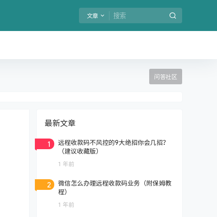
文章
问答社区
最新文章
1
远程收款码不风控的9大绝招你会几招？
（建议收藏版）
1 年前
2
微信怎么办理远程收款码业务（附保姆教
程）
1 年前